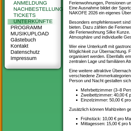
ANMELDUNG
Ferienwohnungen, Pensionen und 
Eine Ausnahme bildet der Sportc
NACHBESTELLUNG-
NAKOFE 2026 ein eigenes Überna
TICKETS
UNTERKÜNFTE
Besonders empfehlenswert sind di
PROGRAMM
bieten. Dazu zählen die Ferien
die Ferienwohnung Silke Kunze. D
MUSIKUPLOAD
Atmosphäre und individuelle Gest
Gästebuch
Kontakt
Wer eine Unterkunft mit gastro
Möglichkeit zur Übernachtung. 
Datenschutz
organisiert werden. Ebenfalls em
Impressum
zentralen Lage und familiären A
Eine weitere attraktive Übernac
verschiedene Zimmerkategorien 
Person und Nacht gestalten sich 
Mehrbettzimmer (3–8 Pers
Zweibettzimmer: 40,00 € 
Einzelzimmer: 50,00 € pr
Zusätzlich können Mahlzeiten g
Frühstück: 10,00 € pro Ma
Mittagessen: 15,00 € pro 