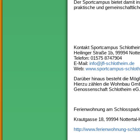
Der Sportcampus bietet damit i
praktische und gemeinschaftlich
Kontakt Sportcampus Schlotheim
Heilinger Straße 1b, 99994 Notte
Telefon: 01575 8747904
E-Mail:
info@jfl-schlotheim.de
Web:
www.sportcampus-schloth
Darüber hinaus besteht die Mögl
Hierzu zählen die Wohnbau Gmb
Genossenschaft Schlotheim eG
Ferienwohnung am Schlosspark
Krautgasse 18, 99994 Nottertal-
http://www.ferienwohnung-schlo