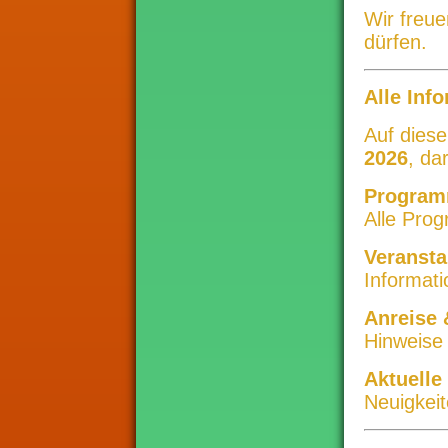
Wir freu
dürfen.
Alle Inf
Auf diese
2026
, da
Program
Alle Prog
Veransta
Informati
Anreise 
Hinweise 
Aktuelle
Neuigkeit