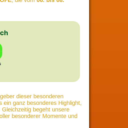
KOFE
, die vom
06. bis 08.
och
, 23 minutes, 26 seconds remaining
S
tgeber dieser besonderen
is ein ganz besonderes Highlight,
. Gleichzeitig begeht unsere
voller besonderer Momente und