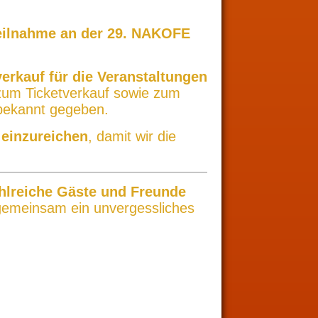
Teilnahme an der 29. NAKOFE
erkauf für die Veranstaltungen
zum Ticketverkauf sowie zum
 bekannt gegeben.
 einzureichen
, damit wir die
hlreiche Gäste und Freunde
emeinsam ein unvergessliches