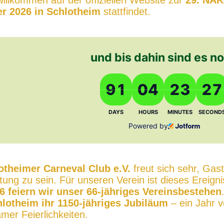
willkommen auf der offiziellen Website zur
29. NA
r 2026 in Schlotheim
stattfindet.
und bis dahin sind es n
91 days, 4 hours
27
91
04
23
26
DAYS
HOURS
MINUTES
SECOND
Powered by
otheimer Carneval Club e.V.
freut sich sehr, Gas
tung zu sein. Für unseren Verein ist dieses Ereign
6 feiern wir unser 66-jähriges Vereinsbestehen
lotheim ihr 1150-jähriges Jubiläum
– ein Jahr 
er Feierlichkeiten.