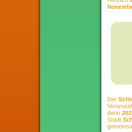
Herzlich 
Novembe
Der
Schl
Veranstal
denn
202
Stadt
Sch
gemeinsam