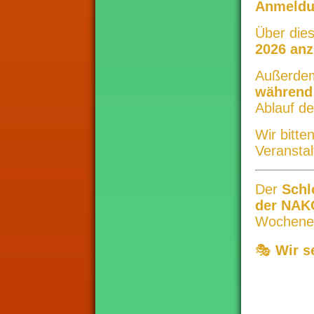
Anmeldu
Über dies
2026 an
Außerdem 
während
Ablauf de
Wir bitte
Veransta
Der
Schl
der NAK
Wochenen
🎭
Wir s